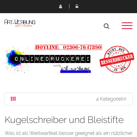
4 Kategorie(n)
Kugelschreiber und Bleistifte
Was ist als Werbeartikel besser geeignet als ein nützlicher