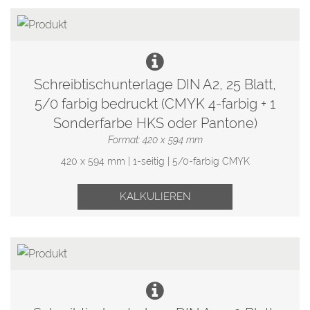
Schreibtischunterlage DIN A2, 25 Blatt,
5/0 farbig bedruckt (CMYK 4-farbig + 1
Sonderfarbe HKS oder Pantone)
Format: 420 x 594 mm
420 x 594 mm | 1-seitig | 5/0-farbig CMYK
KALKULIEREN